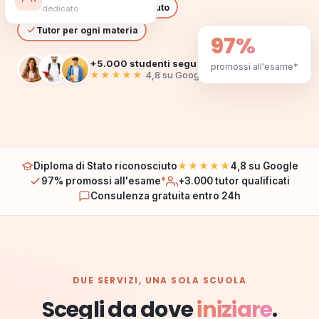
Diploma di Stato riconosciuto
dedicato
Tutor per ogni materia
97%
+5.000 studenti seguiti
promossi all'esame*
★★★★★
4,8 su Google
Lezione live in corso
Diploma di Stato riconosciuto
★★★★★
4,8 su Google
97% promossi all'esame
*
+3.000 tutor qualificati
Consulenza gratuita entro 24h
DUE SERVIZI, UNA SOLA SCUOLA
Scegli da dove
iniziare
.