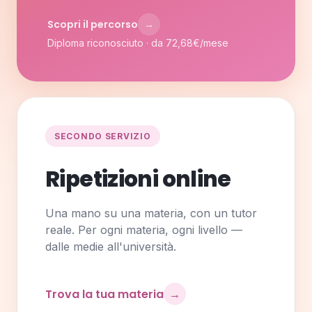
Scopri il percorso
→
Diploma riconosciuto · da 72,68€/mese
SECONDO SERVIZIO
Ripetizioni online
Una mano su una materia, con un tutor
reale. Per ogni materia, ogni livello —
dalle medie all'università.
Trova la tua materia
→